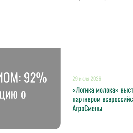
ЦИОМ: 92%
29 июля 2026
цию о
«Логика молока» выс
партнером всероссий
АгроСмены