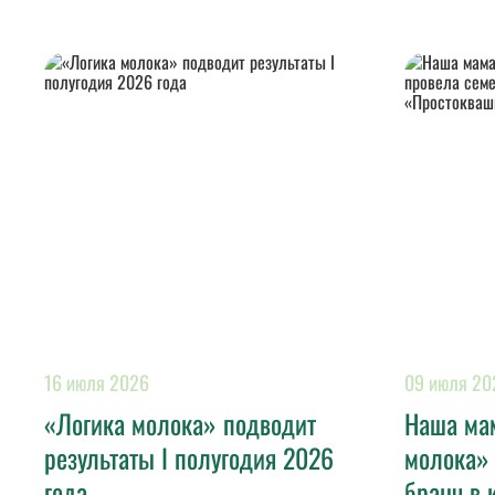
16 июля 2026
09 июля 20
«Логика молока» подводит
Наша мам
результаты I полугодия 2026
молока»
года
бранч в 