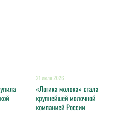
21 июля 2026
тупила
«Логика молока» стала
ской
крупнейшей молочной
компанией России