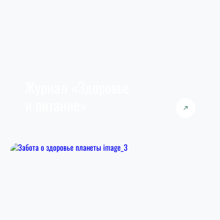
Журнал «Здоровье
и питание»
Мы верим, что пищевые привычки
и осознанный выбор продуктов влияет
на хорошее самочувствие и повышает качество
питания в целом.